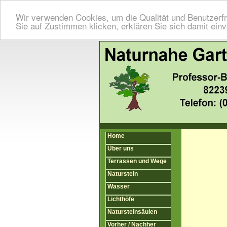
Wir verwenden Cookies, um die Qualität und Benutzerfr
Sie auf Zustimmen klicken, erklären Sie sich damit ein
Home
Über uns
Terrassen und Wege
Naturstein
Wasser
Lichthöfe
Natursteinsäulen
Vorher / Nachher